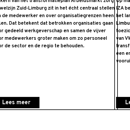
 kern van het transformatieplan Arbeidsmarkt zorg
Op ma
welzijn Zuid-Limburg zit in het écht centraal stellen
IZA be
n de medewerker en over organisatiegrenzen heen
het la
ken. Dat betekent dat betrokken organisaties gaan
Limbu
or gedeeld werkgeverschap en samen de vijver
toezic
or medewerkers groter maken om zo personeel
van V
or de sector en de regio te behouden.
trans
een en
voorui
Lees meer
L