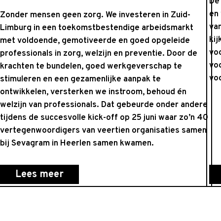
De
en 
Zonder mensen geen zorg. We investeren in Zuid-
va
Limburg in een toekomstbestendige arbeidsmarkt
kij
met voldoende, gemotiveerde en goed opgeleide
vo
professionals in zorg, welzijn en preventie. Door de
vo
krachten te bundelen, goed werkgeverschap te
vo
stimuleren en een gezamenlijke aanpak te
ontwikkelen, versterken we instroom, behoud én
welzijn van professionals. Dat gebeurde onder andere
tijdens de succesvolle kick-off op 25 juni waar zo’n 40
vertegenwoordigers van veertien organisaties samen
bij Sevagram in Heerlen samen kwamen.
Lees meer