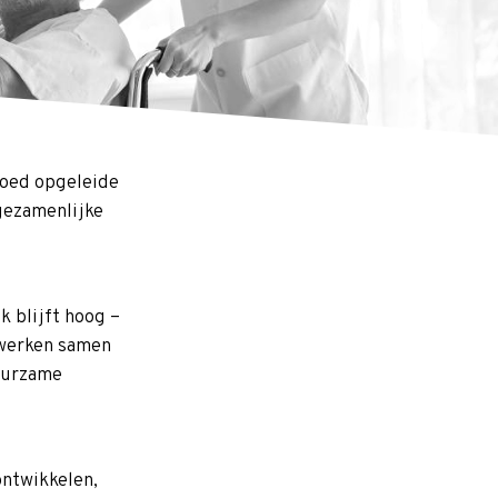
goed opgeleide
 gezamenlijke
k blijft hoog –
n werken samen
uurzame
ontwikkelen,