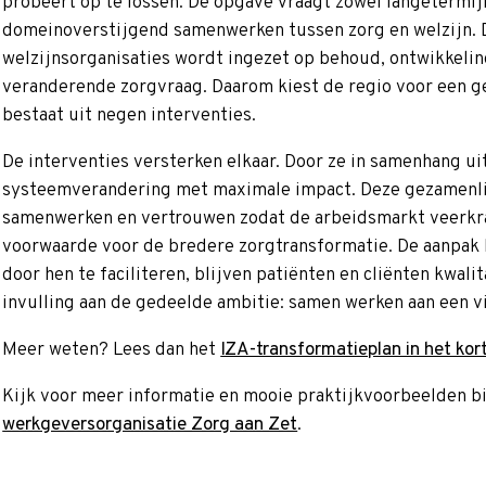
probeert op te lossen. De opgave vraagt zowel langetermijn
domeinoverstijgend samenwerken tussen zorg en welzijn. 
welzijnsorganisaties wordt ingezet op behoud, ontwikkelin
veranderende zorgvraag. Daarom kiest de regio voor een 
bestaat uit negen interventies.
De interventies versterken elkaar. Door ze in samenhang u
systeemverandering met maximale impact. Deze gezamenlijke
samenwerken en vertrouwen zodat de arbeidsmarkt veerkra
voorwaarde voor de bredere zorgtransformatie. De aanpak l
door hen te faciliteren, blijven patiënten en cliënten kwal
invulling aan de gedeelde ambitie: samen werken aan een vi
Meer weten? Lees dan het
IZA-transformatieplan in het ko
Kijk voor meer informatie en mooie praktijkvoorbeelden b
werkgeversorganisatie Zorg aan Zet
.