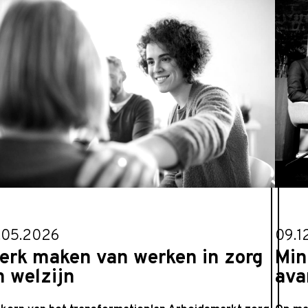
.05.2026
09.1
erk maken van werken in zorg
Min
n welzijn
ava