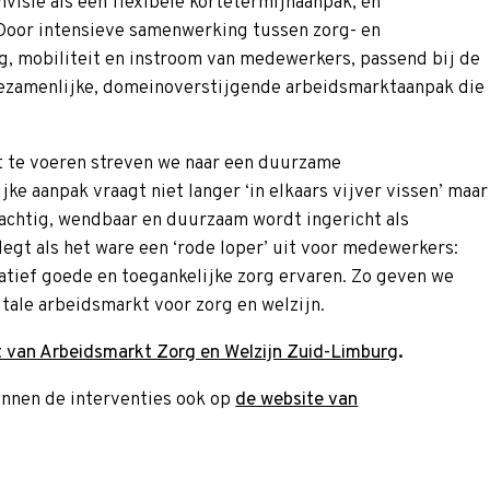
visie als een flexibele kortetermijnaanpak, én
Door intensieve samenwerking tussen zorg- en
g, mobiliteit en instroom van medewerkers, passend bij de
gezamenlijke, domeinoverstijgende arbeidsmarktaanpak die
it te voeren streven we naar een duurzame
 aanpak vraagt niet langer ‘in elkaars vijver vissen’ maar
chtig, wendbaar en duurzaam wordt ingericht als
egt als het ware een ‘rode loper’ uit voor medewerkers:
itatief goede en toegankelijke zorg ervaren. Zo geven we
tale arbeidsmarkt voor zorg en welzijn.
rt van Arbeidsmarkt Zorg en Welzijn Zuid-Limburg
.
innen de interventies ook op
de website van