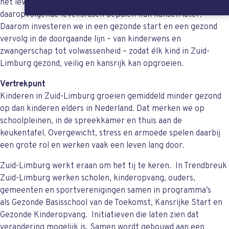
het leven en de aandacht voor een gezonde leefstijl in alle
daaropvolgende levensfasen bepalen hun kansen later.
Daarom investeren we in een gezonde start en een gezond
vervolg in de doorgaande lijn – van kinderwens en
zwangerschap tot volwassenheid – zodat élk kind in Zuid-
Limburg gezond, veilig en kansrijk kan opgroeien.
Vertrekpunt
Kinderen in Zuid-Limburg groeien gemiddeld minder gezond
op dan kinderen elders in Nederland. Dat merken we op
schoolpleinen, in de spreekkamer en thuis aan de
keukentafel. Overgewicht, stress en armoede spelen daarbij
een grote rol en werken vaak een leven lang door.
Zuid-Limburg werkt eraan om het tij te keren. In Trendbreuk
Zuid-Limburg werken scholen, kinderopvang, ouders,
gemeenten en sportverenigingen samen in programma’s
als Gezonde Basisschool van de Toekomst, Kansrijke Start en
Gezonde Kinderopvang. Initiatieven die laten zien dat
verandering mogelijk is. Samen wordt gebouwd aan een