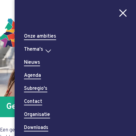
Aa
CONTRAST
AAN
UIT
Onze ambities
Thema's
Nieuws
Agenda
Subregio's
Contact
Gezonde generatie
Organisatie
Downloads
Een gezonde toekomst begint bij onze kinderen. Hun start in