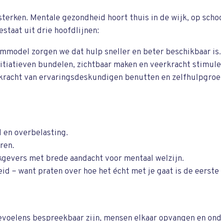
erken. Mentale gezondheid hoort thuis in de wijk, op schoo
staat uit drie hoofdlijnen:
oommodel zorgen we dat hulp sneller en beter beschikbaar is.
itiatieven bundelen, zichtbaar maken en veerkracht stimule
 kracht van ervaringsdeskundigen benutten en zelfhulpgroe
 en overbelasting.
ren.
kgevers met brede aandacht voor mentaal welzijn.
d – want praten over hoe het écht met je gaat is de eerste 
evoelens bespreekbaar zijn, mensen elkaar opvangen en on