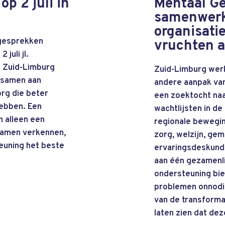
p 2 juli in
Mentaal G
samenwerk
organisati
 gesprekken
vruchten a
juli jl.
 Zuid-Limburg
Zuid-Limburg werk
g samen aan
andere aanpak va
rg die beter
een zoektocht na
hebben. Een
wachtlijsten in de
 alleen een
regionale bewegin
 samen verkennen,
zorg, welzijn, ge
euning het beste
ervaringsdeskund
aan één gezamenli
ondersteuning bi
problemen onnodig
van de transforma
laten zien dat de