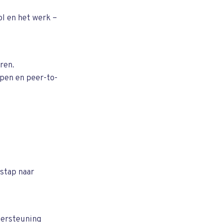
l en het werk –
ren.
pen en peer-to-
stap naar
dersteuning