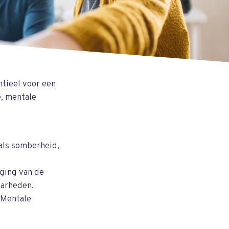
ntieel voor een
e, mentale
als somberheid,
ging van de
aarheden.
 Mentale