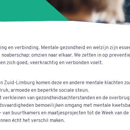
ving en verbinding. Mentale gezondheid en welzijn zijn esse
noaberschap: omzien naar elkaar. We zetten in op preventi
en zich goed, veerkrachtig en verbonden voelt.
In Zuid-Limburg komen deze en andere mentale klachten zo
druk, armoede en beperkte sociale steun.
et verkleinen van gezondheidsachterstanden en de overbrug
eidsvaardigheden bemoeilijken omgang met mentale kwetsb
n – van buurtkamers en maatjesprojecten tot de Week van de
nen écht het verschil maken.