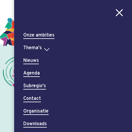
Aa
CONTRAST
AAN
UIT
Onze ambities
Thema's
Nieuws
Agenda
Subregio's
Contact
Organisatie
Downloads