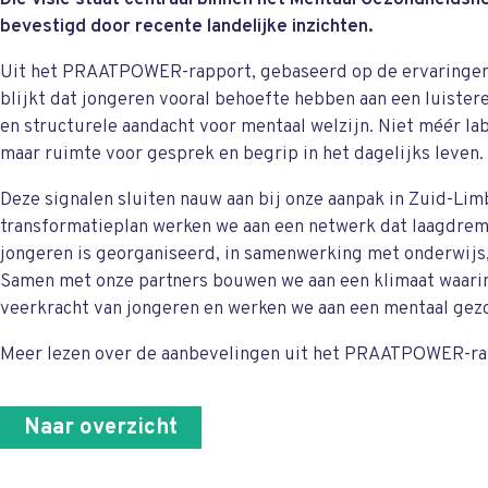
Die visie staat centraal binnen het Mentaal Gezondheids
bevestigd door recente landelijke inzichten.
Uit het PRAATPOWER-rapport, gebaseerd op de ervaringen
blijkt dat jongeren vooral behoefte hebben aan een luister
en structurele aandacht voor mentaal welzijn. Niet méér lab
maar ruimte voor gesprek en begrip in het dagelijks leven.
Deze signalen sluiten nauw aan bij onze aanpak in Zuid-Lim
transformatieplan werken we aan een netwerk dat laagdremp
jongeren is georganiseerd, in samenwerking met onderwijs,
Samen met onze partners bouwen we aan een klimaat waarin
veerkracht van jongeren en werken we aan een mentaal gez
Meer lezen over de aanbevelingen uit het PRAATPOWER-ra
Naar overzicht