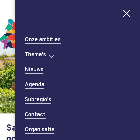
Aa
CONTRAST
AAN
UIT
Onze ambities
Thema's
Nieuws
Agenda
Subregio's
Contact
Samen voor een gezond en
Organisatie
goed leven in Zuid-Limburg